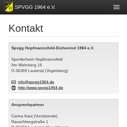
SPVGG 1964 e.V.
Toggl
Kontakt
Spvgg Hopfmannsfeld-Eichenrod 1964 e.V.
Sportlerheim Hopfmannsfeld
Am Wehrberg 16
D-36369 Lautertal (Vogelsberg)
info@spvgg1964.de
http://www.spvgg1964.de
Ansprechpartner
Carina Kaut (Vorsitzende)
Rauschbergstraße 1