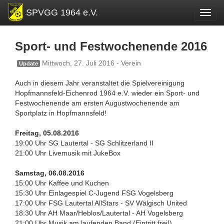
SPVGG 1964 e.V.
Toggl
Sport- und Festwochenende 2016
Mittwoch, 27. Juli 2016 - Verein
Update
Auch in diesem Jahr veranstaltet die Spielvereinigung
Hopfmannsfeld-Eichenrod 1964 e.V. wieder ein Sport- und
Festwochenende am ersten Augustwochenende am
Sportplatz in Hopfmannsfeld!
Freitag, 05.08.2016
19:00 Uhr SG Lautertal - SG Schlitzerland II
21:00 Uhr Livemusik mit JukeBox
Samstag, 06.08.2016
15:00 Uhr Kaffee und Kuchen
15:30 Uhr Einlagespiel C-Jugend FSG Vogelsberg
17:00 Uhr FSG Lautertal AllStars - SV Wälgisch United
18:30 Uhr AH Maar/Heblos/Lautertal - AH Vogelsberg
21:00 Uhr Musik am laufenden Band (Eintritt frei!)