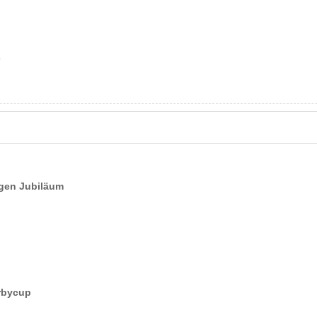
3
igen Jubiläum
erbycup